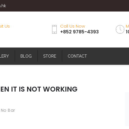
.hk
sit Us
Call Us Now
M
+852 9785-4393
1
LERY
BLOG
STORE
CONTACT
N IT IS NOT WORKING
 No Bar