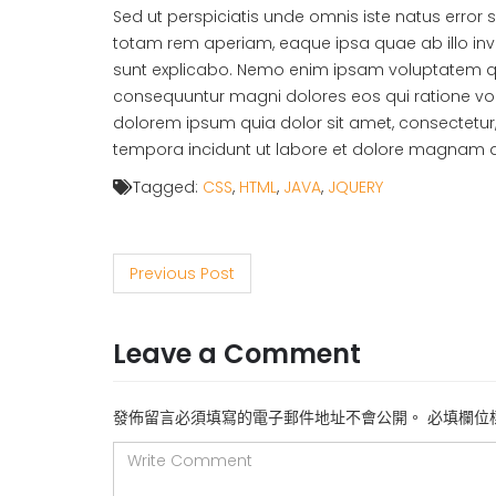
Sed ut perspiciatis unde omnis iste natus erro
totam rem aperiam, eaque ipsa quae ab illo inve
sunt explicabo. Nemo enim ipsam voluptatem quia
consequuntur magni dolores eos qui ratione vo
dolorem ipsum quia dolor sit amet, consectetur
tempora incidunt ut labore et dolore magnam 
Tagged:
CSS
,
HTML
,
JAVA
,
JQUERY
P
Previous Post
o
s
Leave a Comment
t
n
發佈留言必須填寫的電子郵件地址不會公開。
必填欄位
a