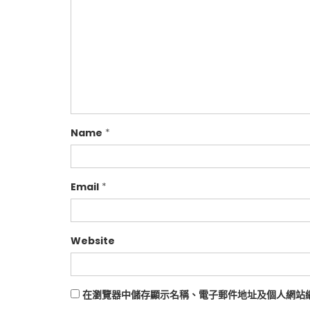
v
i
g
a
t
i
Name
*
o
n
Email
*
Website
在瀏覽器中儲存顯示名稱、電子郵件地址及個人網站