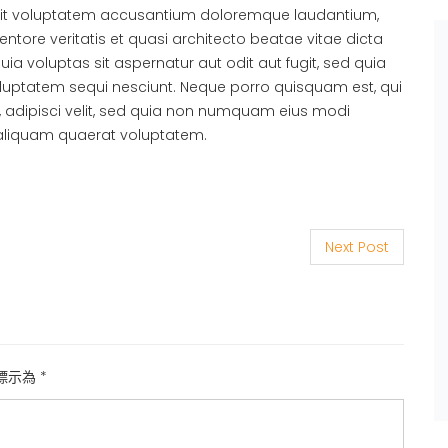
r sit voluptatem accusantium doloremque laudantium,
ntore veritatis et quasi architecto beatae vitae dicta
 voluptas sit aspernatur aut odit aut fugit, sed quia
luptatem sequi nesciunt. Neque porro quisquam est, qui
, adipisci velit, sed quia non numquam eius modi
aliquam quaerat voluptatem.
Next Post
標示為
*