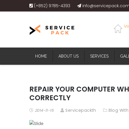
(+852) 9785-4393
info@servicepack.com
Vi
HOME
ABOUT US
SERVICES
GAL
REPAIR YOUR COMPUTER WHE
CORRECTLY
Servicepackth
Blog With
2014-11-15