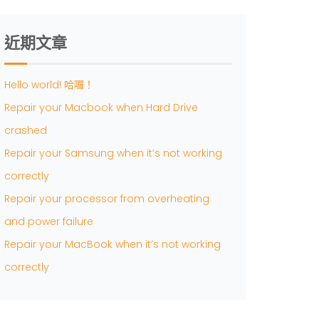
近期文章
Hello world! 哈囉！
Repair your Macbook when Hard Drive
crashed
Repair your Samsung when it’s not working
correctly
Repair your processor from overheating
and power failure
Repair your MacBook when it’s not working
correctly