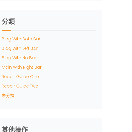
分類
Blog With Both Bar
Blog With Left Bar
Blog With No Bar
Main With Right Bar
Repair Guide One
Repair Guide Two
未分類
其他操作