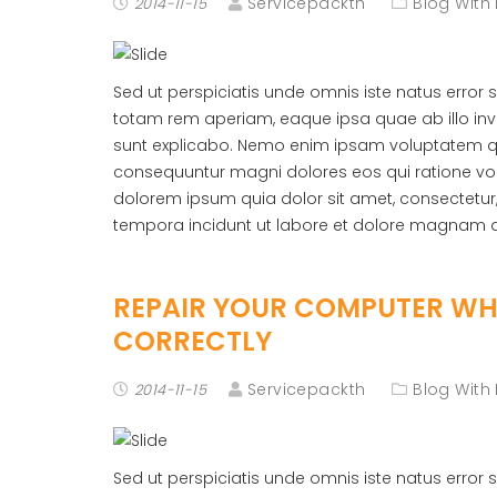
Servicepackth
Blog With 
2014-11-15
Sed ut perspiciatis unde omnis iste natus erro
totam rem aperiam, eaque ipsa quae ab illo inve
sunt explicabo. Nemo enim ipsam voluptatem quia
consequuntur magni dolores eos qui ratione vo
dolorem ipsum quia dolor sit amet, consectetur
tempora incidunt ut labore et dolore magnam 
REPAIR YOUR COMPUTER WHE
CORRECTLY
Servicepackth
Blog With 
2014-11-15
Sed ut perspiciatis unde omnis iste natus erro