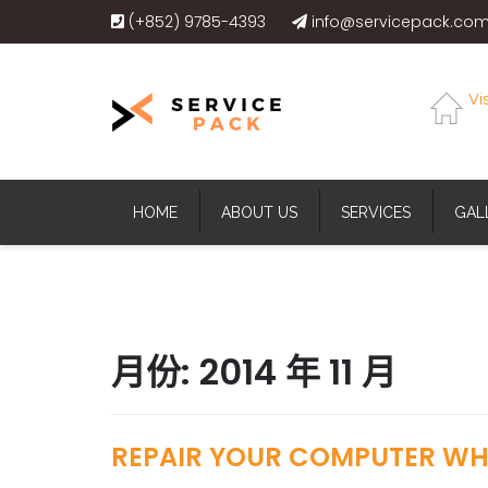
(+852) 9785-4393
info@servicepack.com
Vi
HOME
ABOUT US
SERVICES
GAL
月份:
2014 年 11 月
REPAIR YOUR COMPUTER WHE