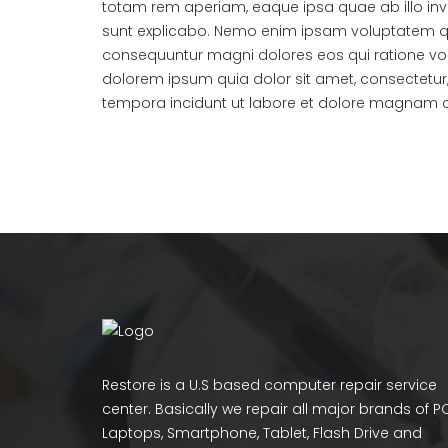
totam rem aperiam, eaque ipsa quae ab illo inve
sunt explicabo. Nemo enim ipsam voluptatem quia
consequuntur magni dolores eos qui ratione vo
dolorem ipsum quia dolor sit amet, consectetur
tempora incidunt ut labore et dolore magnam 
Restore is a U.S based computer repair service
center. Basically we repair all major brands of P
Laptops, Smartphone, Tablet, Flash Drive and