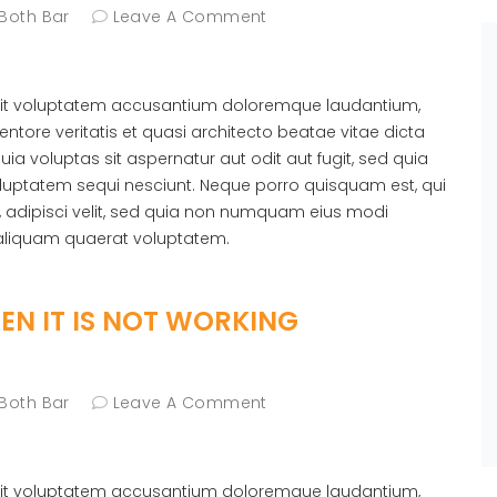
 Both Bar
Leave A Comment
r sit voluptatem accusantium doloremque laudantium,
ntore veritatis et quasi architecto beatae vitae dicta
 voluptas sit aspernatur aut odit aut fugit, sed quia
luptatem sequi nesciunt. Neque porro quisquam est, qui
, adipisci velit, sed quia non numquam eius modi
aliquam quaerat voluptatem.
N IT IS NOT WORKING
 Both Bar
Leave A Comment
r sit voluptatem accusantium doloremque laudantium,