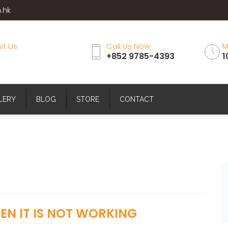
.hk
sit Us
Call Us Now
M
+852 9785-4393
1
LERY
BLOG
STORE
CONTACT
N IT IS NOT WORKING