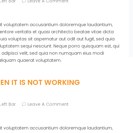
Left Bar
Leave A Comment
r sit voluptatem accusantium doloremque laudantium,
ntore veritatis et quasi architecto beatae vitae dicta
 voluptas sit aspernatur aut odit aut fugit, sed quia
luptatem sequi nesciunt. Neque porro quisquam est, qui
, adipisci velit, sed quia non numquam eius modi
aliquam quaerat voluptatem.
N IT IS NOT WORKING
Left Bar
Leave A Comment
r sit voluptatem accusantium doloremque laudantium,