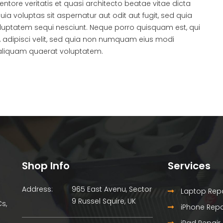
ntore veritatis et quasi architecto beatae vitae dicta
 voluptas sit aspernatur aut odit aut fugit, sed quia
luptatem sequi nesciunt. Neque porro quisquam est, qui
, adipisci velit, sed quia non numquam eius modi
aliquam quaerat voluptatem.
Shop Info
Services
Address:
965 East Avenu, Sector
Laptop Repa
9 Russel Squire, UK
Cs,
iPhone Repa