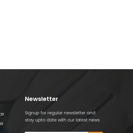
Newsletter
Signup for regular newsletter and
ir
stay upto date with our latest news
ir